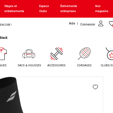
Stages et
Espace
Événements
Nos
entraînements
Clubs
entreprises
magasins
Aide
Connexion
+ ENCORE !
 Black
NUES
SACS & HOUSSES
ACCESSOIRES
CORDAGES
CLUBS/S