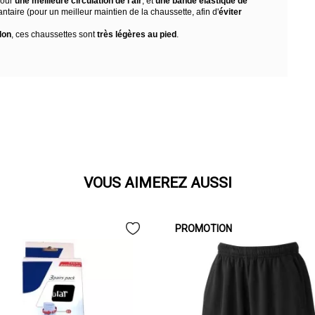
pour
une meilleure circulation de l'air
, et
une bande élastique de
ntaire (pour un meilleur maintien de la chaussette, afin d'
éviter
lon
, ces chaussettes sont
très légères au pied
.
VOUS AIMEREZ AUSSI
PROMOTION