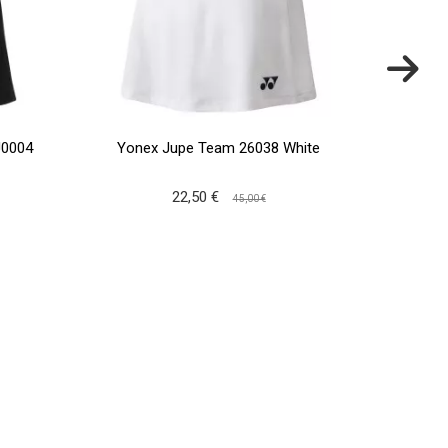
J0004
Yonex Jupe Team 26038 White
Babo
22,50 €
45,00 €