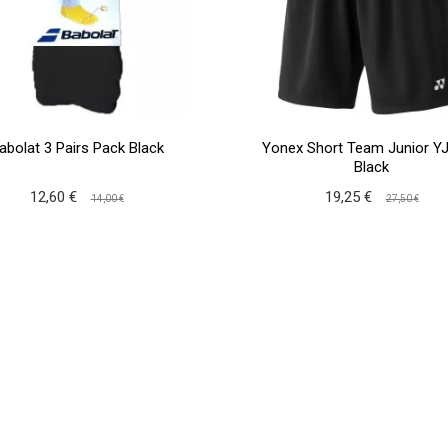
abolat 3 Pairs Pack Black
Yonex Short Team Junior Y
Black
12,60 €
19,25 €
14,00 €
27,50 €