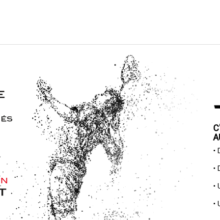
C
A
•
•
•
•