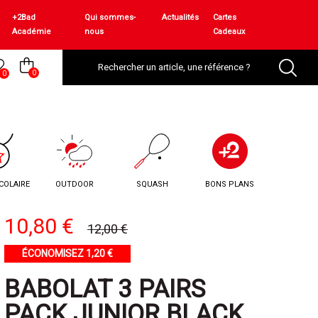
+2Bad
Qui sommes-
Actualités
Cartes
Académie
nous
Cadeaux
0
0
COLAIRE
OUTDOOR
SQUASH
BONS PLANS
10,80 €
12,00 €
ÉCONOMISEZ 1,20 €
BABOLAT 3 PAIRS
PACK JUNIOR BLACK