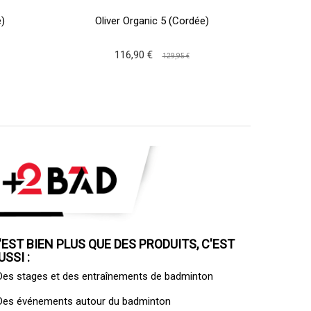
)
Oliver Organic 5 (Cordée)
Ol
116,90 €
129,95 €
'EST BIEN PLUS QUE DES PRODUITS, C'EST
USSI :
 Des
stages et des entraînements de badminton
 Des
événements autour du badminton