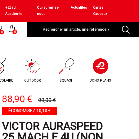
+2Bad
Qui sommes-
Actualités
Cartes
Académie
nous
Cadeaux
0
0
COLAIRE
OUTDOOR
SQUASH
BONS PLANS
88,90 €
99,00 €
ÉCONOMISEZ 10,10 €
VICTOR AURASPEED
25 MACH E 4U (NON