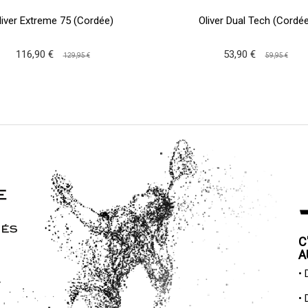
liver Extreme 75 (Cordée)
Oliver Dual Tech (Cordée
116,90 €
53,90 €
129,95 €
59,95 €
C
A
•
•