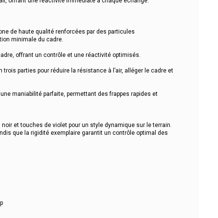
ir, offrant une réactivité immédiate à chaque échange.
bone de haute qualité renforcées par des particules
tion minimale du cadre.
cadre, offrant un contrôle et une réactivité optimisés.
 trois parties pour réduire la résistance à l’air, alléger le cadre et
 une maniabilité parfaite, permettant des frappes rapides et
noir et touches de violet pour un style dynamique sur le terrain.
andis que la rigidité exemplaire garantit un contrôle optimal des
up