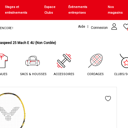
Stages et
Espace
Événements
Nos
entraînements
Clubs
entreprises
magasins
Aide
Connexion
+ ENCORE !
raspeed 25 Mach E 4U (Non Cordée)
NUES
SACS & HOUSSES
ACCESSOIRES
CORDAGES
CLUBS/S