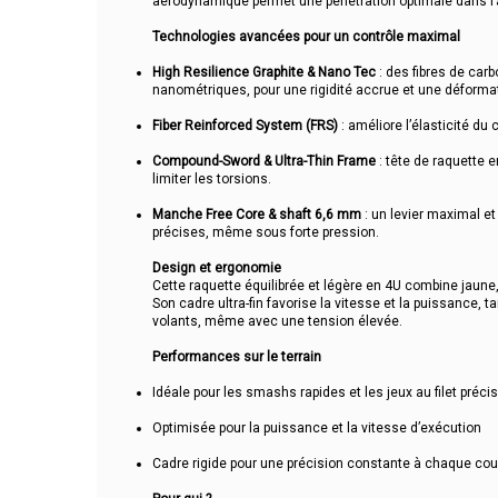
aérodynamique permet une pénétration optimale dans l’a
Technologies avancées pour un contrôle maximal
High Resilience Graphite & Nano Tec
: des fibres de car
nanométriques, pour une rigidité accrue et une déforma
Fiber Reinforced System (FRS)
: améliore l’élasticité du 
Compound-Sword & Ultra-Thin Frame
: tête de raquette en
limiter les torsions.
Manche Free Core & shaft 6,6 mm
: un levier maximal et
précises, même sous forte pression.
Design et ergonomie
Cette raquette équilibrée et légère en 4U combine jaune, 
Son cadre ultra-fin favorise la vitesse et la puissance, t
volants, même avec une tension élevée.
Performances sur le terrain
Idéale pour les smashs rapides et les jeux au filet précis
Optimisée pour la puissance et la vitesse d’exécution
Cadre rigide pour une précision constante à chaque co