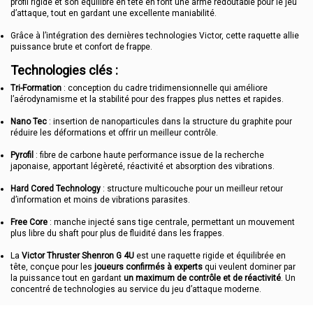
profil rigide et son équilibre en tête en font une arme redoutable pour le jeu
d’attaque, tout en gardant une excellente maniabilité.
Grâce à l’intégration des dernières technologies Victor, cette raquette allie
puissance brute et confort de frappe.
Technologies clés :
Tri-Formation
: conception du cadre tridimensionnelle qui améliore
l’aérodynamisme et la stabilité pour des frappes plus nettes et rapides.
Nano Tec
: insertion de nanoparticules dans la structure du graphite pour
réduire les déformations et offrir un meilleur contrôle.
Pyrofil
: fibre de carbone haute performance issue de la recherche
japonaise, apportant légèreté, réactivité et absorption des vibrations.
Hard Cored Technology
: structure multicouche pour un meilleur retour
d’information et moins de vibrations parasites.
Free Core
: manche injecté sans tige centrale, permettant un mouvement
plus libre du shaft pour plus de fluidité dans les frappes.
La
Victor Thruster Shenron G 4U
est une raquette rigide et équilibrée en
tête, conçue pour les
joueurs confirmés à experts
qui veulent dominer par
la puissance tout en gardant
un maximum de contrôle et de réactivité
. Un
concentré de technologies au service du jeu d’attaque moderne.