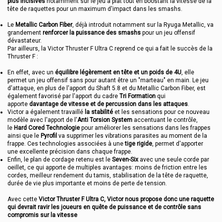
plus incisives
notamment sur le jeu à plat tout en boostant la vitesse de la
tête de raquettes pour un maximum d'impact dans les smashs.
Le
Metallic Carbon Fiber
, déjà introduit notamment sur la Ryuga Metallic, va
grandement
renforcer la puissance des smashs
pour un jeu offensif
dévastateur.
Par ailleurs, la Victor Thruster F Ultra C reprend ce qui a fait le succès de la
Thruster F :
En effet, avec un
équilibre légèrement en tête et un poids de 4U
, elle
permet un jeu offensif sans pour autant être un "marteau" en main. Le jeu
d'attaque, en plus de l'apport du Shaft 5.8 et du Metallic Carbon Fiber, est
également favorisé par l'apport du cadre
Tri Formation
qui
apporte
davantage de vitesse et de percussion dans les attaques
.
Victor a également travaillé
la stabilité
et les sensations pour ce nouveau
modèle avec l'apport de l'
Anti Torsion System
accentuant le contrôle,
le
Hard Cored Technologie
pour améliorer les sensations dans les frappes
ainsi que le
Pyrofil
va supprimer les vibrations parasites au moment de la
frappe. Ces technologies associées à une
tige rigide
, permet d'apporter
une excellente précision dans chaque frappe.
Enfin, le plan de cordage retenu est le
Seven-Six
avec une seule corde par
oeillet, ce qui apporte de multiples avantages: moins de friction entre les
cordes, meilleur rendement du tamis, stabilisation de la tête de raquette,
durée de vie plus importante et moins de perte de tension.
Avec cette
Victor Thruster F Ultra C, Victor nous propose donc une raquette
qui devrait ravir les joueurs en quête de puissance et de contrôle sans
compromis sur la vitesse