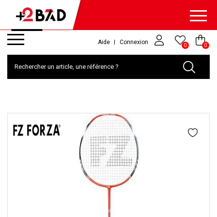
Aide
Connexion
0
0