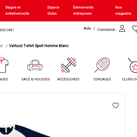
Stages et
Espace
Événements
Nos
entraînements
Clubs
entreprises
magasins
Aide
Connexion
+ ENCORE !
at
Vertuoz T-shirt Sport Homme Blanc
NUES
SACS & HOUSSES
ACCESSOIRES
CORDAGES
CLUBS/S