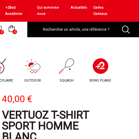
+2Bad
Qui sommes-
Actualités
Cartes
Académie
nous
Cadeaux
0
0
COLAIRE
OUTDOOR
SQUASH
BONS PLANS
40,00 €
VERTUOZ T-SHIRT
SPORT HOMME
BLANC