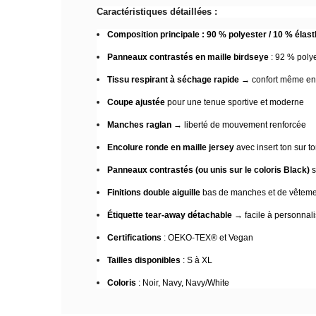
Caractéristiques détaillées :
Composition principale : 90 % polyester / 10 % élas
Panneaux contrastés en maille birdseye
: 92 % polye
Tissu respirant à séchage rapide
→ confort même en p
Coupe ajustée
pour une tenue sportive et moderne
Manches raglan
→ liberté de mouvement renforcée
Encolure ronde en maille jersey
avec insert ton sur t
Panneaux contrastés (ou unis sur le coloris Black)
s
Finitions double aiguille
bas de manches et de vêtemen
Étiquette tear-away détachable
→ facile à personnali
Certifications
: OEKO-TEX® et Vegan
Tailles disponibles
: S à XL
Coloris
: Noir, Navy, Navy/White