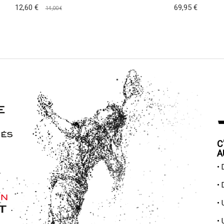
12,60 €
69,95 €
14,00 €
C
A
•
•
•
•