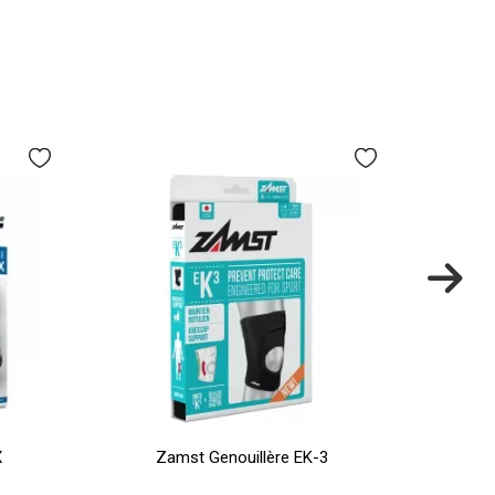
X
Zamst Genouillère EK-3
Z