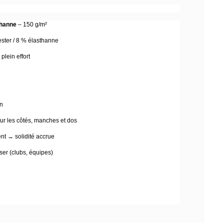
thanne
– 150 g/m²
ster / 8 % élasthanne
lein effort
on
ur les côtés, manches et dos
t → solidité accrue
ser (clubs, équipes)