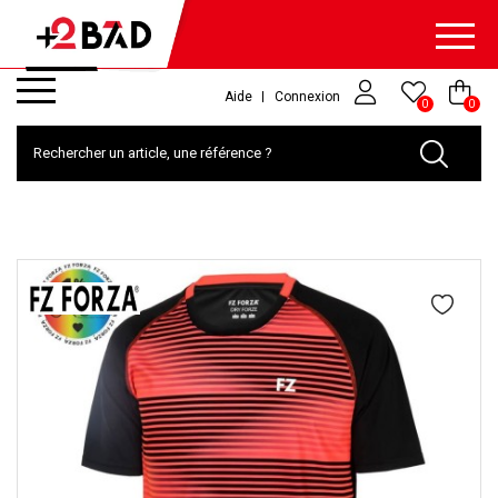
Aide
Connexion
0
0