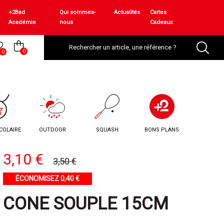
+2Bad
Qui sommes-
Actualités
Cartes
Académie
nous
Cadeaux
0
0
COLAIRE
OUTDOOR
SQUASH
BONS PLANS
3,10 €
3,50 €
ÉCONOMISEZ 0,40 €
CONE SOUPLE 15CM