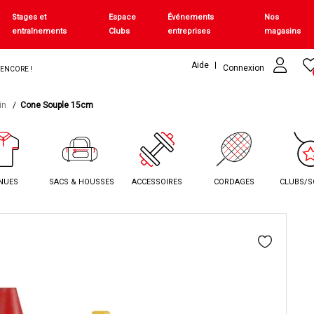
Stages et
Espace
Événements
Nos
entraînements
Clubs
entreprises
magasins
Aide
Connexion
+ ENCORE !
in
Cone Souple 15cm
NUES
SACS & HOUSSES
ACCESSOIRES
CORDAGES
CLUBS/S