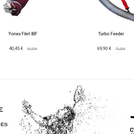
Yonex Filet IBF
Turbo Feeder
40,45 €
69,90 €
45,00 €
75,00 €
C