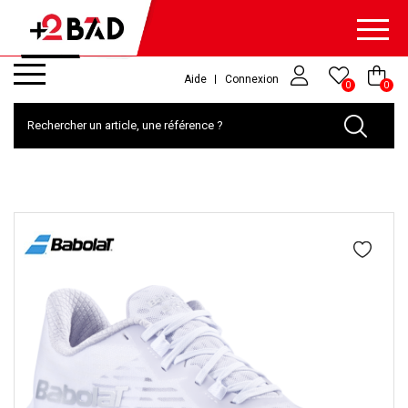
Aide
Connexion
0
0