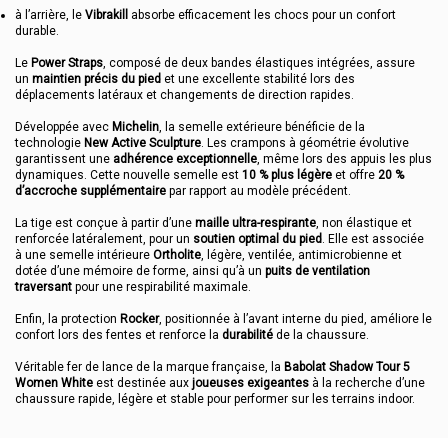
à l’arrière, le
Vibrakill
absorbe efficacement les chocs pour un confort
durable.
Le
Power Straps
, composé de deux bandes élastiques intégrées, assure
un
maintien précis du pied
et une excellente stabilité lors des
déplacements latéraux et changements de direction rapides.
Développée avec
Michelin
, la semelle extérieure bénéficie de la
technologie
New Active Sculpture
. Les crampons à géométrie évolutive
garantissent une
adhérence exceptionnelle
, même lors des appuis les plus
dynamiques. Cette nouvelle semelle est
10 % plus légère
et offre
20 %
d’accroche supplémentaire
par rapport au modèle précédent.
La tige est conçue à partir d’une
maille ultra-respirante
, non élastique et
renforcée latéralement, pour un
soutien optimal du pied
. Elle est associée
à une semelle intérieure
Ortholite
, légère, ventilée, antimicrobienne et
dotée d’une mémoire de forme, ainsi qu’à un
puits de ventilation
traversant
pour une respirabilité maximale.
Enfin, la protection
Rocker
, positionnée à l’avant interne du pied, améliore le
confort lors des fentes et renforce la
durabilité
de la chaussure.
Véritable fer de lance de la marque française, la
Babolat Shadow Tour 5
Women White
est destinée aux
joueuses exigeantes
à la recherche d’une
chaussure rapide, légère et stable pour performer sur les terrains indoor.