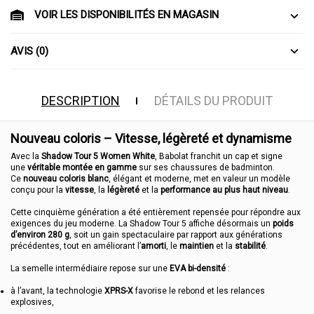
VOIR LES DISPONIBILITÉS EN MAGASIN
AVIS (0)
DESCRIPTION
DÉTAILS DU PRODUIT
Nouveau coloris – Vitesse, légèreté et dynamisme
Avec la
Shadow Tour 5 Women White
, Babolat franchit un cap et signe
une
véritable montée en gamme
sur ses chaussures de badminton.
Ce
nouveau coloris blanc
, élégant et moderne, met en valeur un modèle
conçu pour la
vitesse
, la
légèreté
et la
performance au plus haut niveau
.
Cette cinquième génération a été entièrement repensée pour répondre aux
exigences du jeu moderne. La Shadow Tour 5 affiche désormais un
poids
d’environ 280 g
, soit un gain spectaculaire par rapport aux générations
précédentes, tout en améliorant l’
amorti
, le
maintien
et la
stabilité
.
La semelle intermédiaire repose sur une
EVA bi-densité
:
à l’avant, la technologie
XPRS-X
favorise le rebond et les relances
explosives,