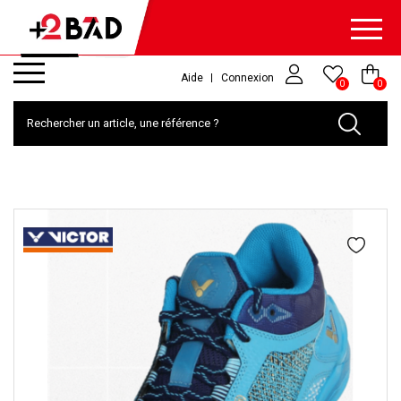
Aide
Connexion
0
0