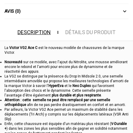
AVIS (0)
DESCRIPTION
DÉTAILS DU PRODUIT
La
Victor VG2 Ace C
est le nouveau modèle de chaussures de la marque
Victor.
Nouveauté
sur ce modèle, avec l'ajout du Nitrolite, une mousse améliorant
encore le rebond et l'amorti pour encore plus de dynamisme et de
réactivité des appuis.
La VG2 se distingue par la présence du Drop In Midsole 2.0, une semelle
intermédiaire amovible qui propose les meilleures technologies d'amorti de
la marque Victor à savoir l'
HyperEva
et le
Neo Duplex
qui favorisent
l'absorption des chocs et le dynamisme. Cette semelle présente
l'avantage d'être également
plus durable et plus respirante
.
Attention : cette semelle ne peut être remplacé par une semelle
orthopédique
afin de ne pas perdre drastiquement en confort et en amorti.
Par ailleurs, la Victor VG2 Ace permet un maximum de stabilité dans les
déplacements (Tri Arch) y compris sur les déplacements latéraux (VSR Anti
Slip)
Enfin, cette chaussure est équipée d'un matériau plus résistant (
V-Durable
+
) dans les zones les plus sensibles afin de gagner en solidité notamment