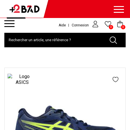
Aide
Connexion
0
0