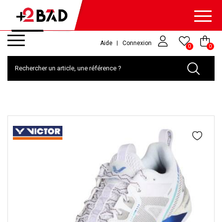
Aide
Connexion
0
0