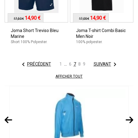
14,90 €
14,90 €
17,50 €
17,00 €
Joma Short Treviso Bleu
Joma T-shirt Combi Basic
Marine
Men Noir
Short 100% Polyester.
100% polyester.


PRÉCÉDENT
1
…
6
7
8
9
SUIVANT
AFFICHER TOUT