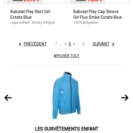
33,00 €
22,00 €
Babolat Play Skirt Girl
Babolat Play Cap Sleeve
Estate Blue
Girl Fluo Strike Estate Blue
Jupe enfant. Shorty intégré.
100% polyester.


PRÉCÉDENT
1
…
4
5
6
…
9
SUIVANT
AFFICHER TOUT
LES SURVÊTEMENTS ENFANT