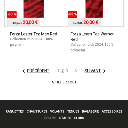
-53 %
-53 %
20,00 €
20,00 €
42,90 €
42,90 €
Forza Lester Tee Men Red
Forza Leam Tee Women
Collection club 2024. 100%
Red
Collection club 2024. 100%
polyester.
polyester.


PRÉCÉDENT
1
2
3
…
6
SUIVANT
AFFICHER TOUT
RAQUETTES
CHAUSSURES
VOLANTS
TENUES
BAGAGERIE
ACCESSOIRES
SOLDES
STAGES
CLUBS