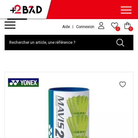
Aide
Connexion
0
0