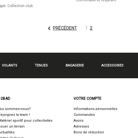
Confortable et respirant.
ppé. Collection club.

PRÉCÉDENT
1
2
VOLANTS
TENUES
BAGAGERIE
ACCESSOIRES
+2BAD
VOTRE COMPTE
Qui sommes-nous?
Informations personnelles
Rejoignez la team !
Commandes
Matériel sportif pour collectivités
Avoirs
Louer un terrain
Adresses
Actualités
Bons de réduction