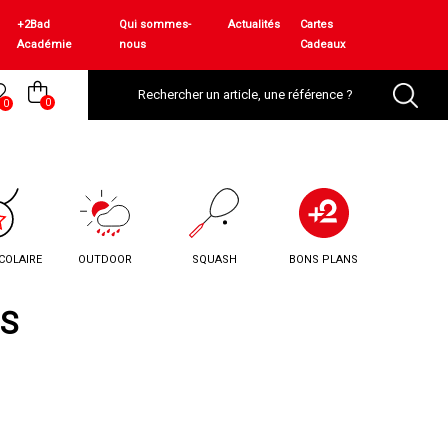
+2Bad
Qui sommes-
Actualités
Cartes
Académie
nous
Cadeaux
0
0
COLAIRE
OUTDOOR
SQUASH
BONS PLANS
NS