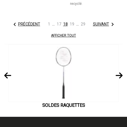
recyclé.


PRÉCÉDENT
1
…
17
18
19
…
29
SUIVANT
AFFICHER TOUT
SOLDES RAQUETTES