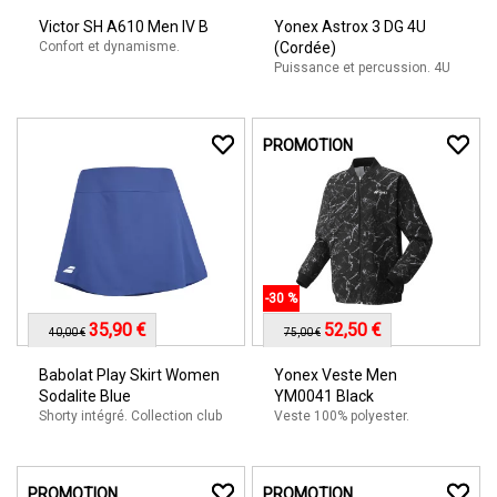
Victor SH A610 Men IV B
Yonex Astrox 3 DG 4U
Confort et dynamisme.
(Cordée)
Puissance et percussion. 4U
PROMOTION
-30 %
35,90 €
52,50 €
40,00 €
75,00 €
Babolat Play Skirt Women
Yonex Veste Men
Sodalite Blue
YM0041 Black
Shorty intégré. Collection club
Veste 100% polyester.
PROMOTION
PROMOTION