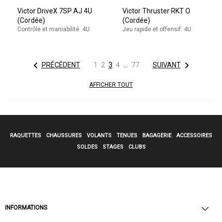
Victor DriveX 7SP AJ 4U
Victor Thruster RKT O
(Cordée)
(Cordée)
Contrôle et maniabilité. 4U
Jeu rapide et offensif. 4U


PRÉCÉDENT
1
2
3
4
…
77
SUIVANT
AFFICHER TOUT
RAQUETTES
CHAUSSURES
VOLANTS
TENUES
BAGAGERIE
ACCESSOIRES
SOLDES
STAGES
CLUBS
INFORMATIONS