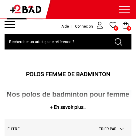
Aide
Connexion
0
0
POLOS FEMME DE BADMINTON
Nos polos de badminton pour femme
Découvrez notre collection de 
polos de badminton pour femme
, conçus pour allier 
élégance, confort et performance sur le court. Que vous soyez une joueuse 
occasionnelle ou une compétitrice passionnée, tous nos polos permettent de répondre 
aux exigences sportives du badminton.
TRIER PAR
FILTRE
Nos polos de badminton pour femme sont fabriqués à partir de matériaux de haute 