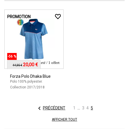
PROMOTION
-56 %
1 acheté / 1 offert
20,00 €
44,95 €
Forza Polo Dhaka Blue
Polo 100% polyester.
Collection 2017/2018

PRÉCÉDENT
1
…
3
4
5
AFFICHER TOUT