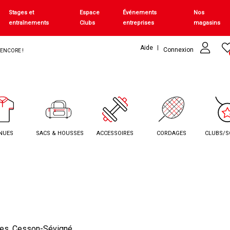
Stages et
Espace
Événements
Nos
entraînements
Clubs
entreprises
magasins
Aide
Connexion
+ ENCORE !
NUES
SACS & HOUSSES
ACCESSOIRES
CORDAGES
CLUBS/S
nes, Cesson-Sévigné