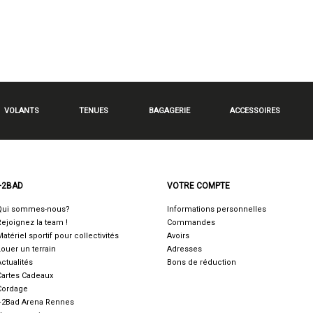
VOLANTS
TENUES
BAGAGERIE
ACCESSOIRES
+2BAD
VOTRE COMPTE
Qui sommes-nous?
Informations personnelles
Rejoignez la team !
Commandes
Matériel sportif pour collectivités
Avoirs
Louer un terrain
Adresses
Actualités
Bons de réduction
Cartes Cadeaux
Cordage
+2Bad Arena Rennes