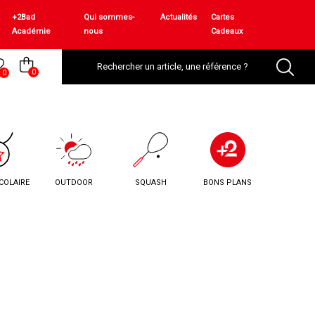
+2Bad
Qui sommes-
Actualités
Cartes
Académie
nous
Cadeaux
0
0
COLAIRE
OUTDOOR
SQUASH
BONS PLANS