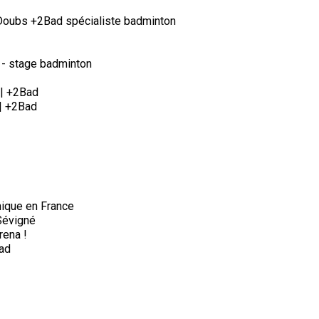
 Doubs +2Bad spécialiste badminton
 - stage badminton
 | +2Bad
| +2Bad
ique en France
Sévigné
rena !
ad