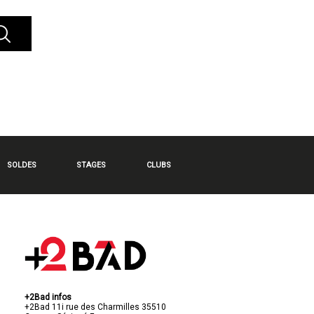
SOLDES
STAGES
CLUBS
+2Bad infos
+2Bad
11i rue des Charmilles
35510