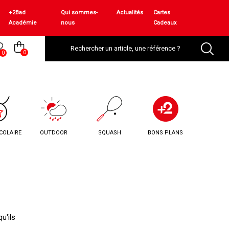
+2Bad
Qui sommes-
Actualités
Cartes
Académie
nous
Cadeaux
0
0
COLAIRE
OUTDOOR
SQUASH
BONS PLANS
u'ils