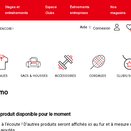
Stages et
Espace
Événements
Nos
entraînements
Clubs
entreprises
magasins
Aide
Connexion
+ ENCORE !
NUES
SACS & HOUSSES
ACCESSOIRES
CORDAGES
CLUBS/S
imo
produit disponible pour le moment
à l'écoute ! D'autres produits seront affichés ici au fur et à mesure q
 ajoutés.