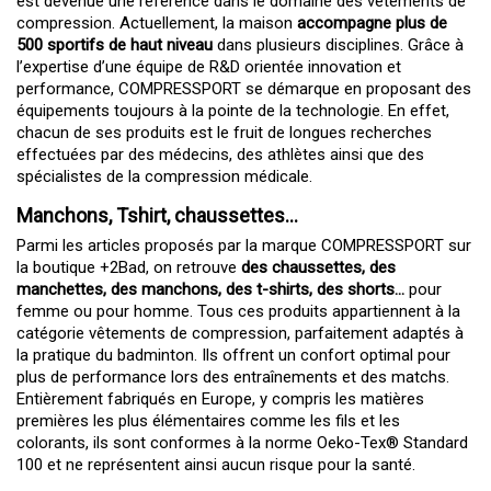
est devenue une référence dans le domaine des
vêtements de
compression
. Actuellement, la maison
accompagne plus de
500 sportifs de haut niveau
dans plusieurs disciplines. Grâce à
l’expertise d’une équipe de R&D orientée innovation et
performance, COMPRESSPORT se démarque en proposant des
équipements toujours à la pointe de la technologie. En effet,
chacun de ses produits est le fruit de longues recherches
effectuées par des médecins, des athlètes ainsi que des
spécialistes de la compression médicale.
Manchons, Tshirt, chaussettes...
Parmi les articles proposés par la marque COMPRESSPORT sur
la boutique +2Bad, on retrouve
des
chaussettes
, des
manchettes, des
manchons
, des
t-shirts
, des shorts…
pour
femme ou pour homme. Tous ces produits appartiennent à la
catégorie vêtements de compression, parfaitement adaptés à
la pratique du badminton. Ils offrent un confort optimal pour
plus de performance lors des entraînements et des matchs.
Entièrement fabriqués en Europe, y compris les matières
premières les plus élémentaires comme les fils et les
colorants, ils sont conformes à la norme Oeko-Tex® Standard
100 et ne représentent ainsi aucun risque pour la santé.