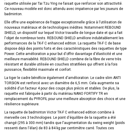
raquette utilisée par Tai Tzu Ying ne faisait que renforcer son attractivité.
Ce nouveau modèle est donc attendu avec impatience par les joueurs de
badminton.
Elle offre une expérience de frappe exceptionnelle grâce à l'utilisation de
nouveaux matériaux et de technologies inédites. Notamment REBOUND
SHIELD, un dispositif sur lequel Victor travaille de longue date et qui a fait
l'objet de nombreux tests. REBOUND SHIELD améliore indubitablement les
performances de la TK-F C enhanced edition. La raquette TK-F C de base
dispose déjà des points forts et des caractéristiques des raquettes de type
Power. Cette amélioration a pour but d'offrir davantage d'élasticité et une
meilleure maniabilité. REBOUND SHIELD combine de la fibre de verre très
résistant et durable utilisée en couches stratifiées qui offrent à la fois
puissance, flexibilité maximale et confort.
La tiger le cadre bénéficie également d'amélioration. Le cadre slim ANTI
TORSION est renforcé avec un diamètre de 6,5 mm. Cela augmente sa
solidité d'un facteur 4 pour des coups plus précis et stables. De plus, la
raquette est fabriquée à partir du matériau NANO FORTIFY TR en
remplacement du PYROFIL pour une meilleure absorption des chocs et une
résilience supérieure.
La raquette de badminton Victor TK-F C enhanced edition combine à
merveille ces 3 technologies. Le point d'équilibre de la raquette a été
changé (295 à 300 mm) tandis que l'augmentation du swing weight (poids
ressenti dans l'élan) de 83 à 84 kg par centimètre carré. Toutes ces