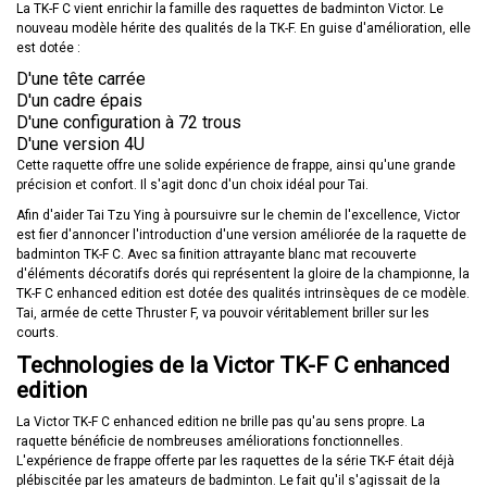
La TK-F C vient enrichir la famille des raquettes de badminton Victor. Le
nouveau modèle hérite des qualités de la TK-F. En guise d'amélioration, elle
est dotée :
D'une tête carrée
D'un cadre épais
D'une configuration à 72 trous
D'une version 4U
Cette raquette offre une solide expérience de frappe, ainsi qu'une grande
précision et confort. Il s'agit donc d'un choix idéal pour Tai.
Afin d'aider Tai Tzu Ying à poursuivre sur le chemin de l'excellence, Victor
est fier d'annoncer l'introduction d'une version améliorée de la raquette de
badminton TK-F C. Avec sa finition attrayante blanc mat recouverte
d'éléments décoratifs dorés qui représentent la gloire de la championne, la
TK-F C enhanced edition est dotée des qualités intrinsèques de ce modèle.
Tai, armée de cette Thruster F, va pouvoir véritablement briller sur les
courts.
Technologies de la Victor TK-F C enhanced
edition
La Victor TK-F C enhanced edition ne brille pas qu'au sens propre. La
raquette bénéficie de nombreuses améliorations fonctionnelles.
L'expérience de frappe offerte par les raquettes de la série TK-F était déjà
plébiscitée par les amateurs de badminton. Le fait qu'il s'agissait de la