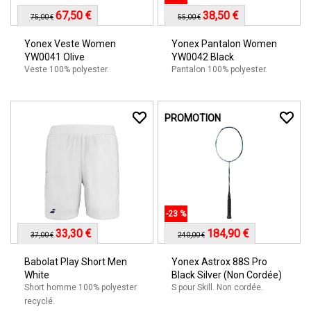
67,50 €
38,50 €
75,00 €
55,00 €
Yonex Veste Women
Yonex Pantalon Women
YW0041 Olive
YW0042 Black
Veste 100% polyester.
Pantalon 100% polyester.
PROMOTION
-23 %
33,30 €
184,90 €
37,00 €
240,00 €
Babolat Play Short Men
Yonex Astrox 88S Pro
White
Black Silver (Non Cordée)
Short homme 100% polyester
S pour Skill. Non cordée.
recyclé.