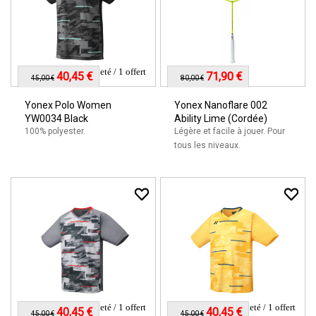
1 acheté / 1 offert
40,45 €
71,90 €
45,00 €
80,00 €
Yonex Polo Women
Yonex Nanoflare 002
YW0034 Black
Ability Lime (Cordée)
100% polyester.
Légère et facile à jouer. Pour
tous les niveaux.
1 acheté / 1 offert
1 acheté / 1 offert
40,45 €
40,45 €
45,00 €
45,00 €